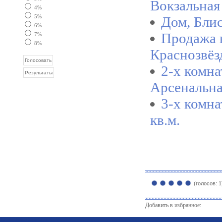
Вокзальная
4%
5%
Дом, Бли
6%
Продажа 
7%
8%
Краснозвёз
2-х комна
Арсенальн
3-х комна
кв.м.
(голосов: 1
Добавить в избранное: