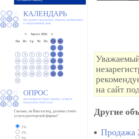
КАЛЕНДАРЬ
Вы можете просмотреь объекты добавленные
в определенный день
«
»
Август 2026
Пн
Вт
Ср
Чт
Пт
Сб
Вс
1
2
3
4
5
6
7
8
9
Уважаемый 
10
11
12
13
14
15
16
незарегис
17
18
19
20
21
22
23
24
25
26
27
28
29
30
рекомендуе
31
на сайт по
ОПРОС
нам интересно Ваше мнение, оставьте
пожалуйста свой голос
Другие об
Сколько, на Ваш взгляд, должны стоить
услуги риэлторской фирмы?
1%
Продажа 2
2%
3%