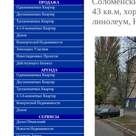
Соломенски
ПРОДАЖА
Однокомнатных Квартир
43 кв.м, хо
Двухкомнатных Квартир
линолеум, Н
Трехкомнатных Квартир
4-5-6-комнатных Квартир
Домов
Коммерческой Недвижимости
Земельных Участков
Инвестиционных Проектов
Действующего Бизнеса
АРЕНДА
Однокомнатных Квартир
Двухкомнатных Квартир
Трехкомнатных Квартир
4-5-6-комнатных Квартир
Комерческой Недвижимости
Домов
СЕРВИСЫ
Доска Объявлений
Новости Недвижимости
Оставить Заявку