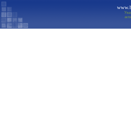
www.b
Ува
акти