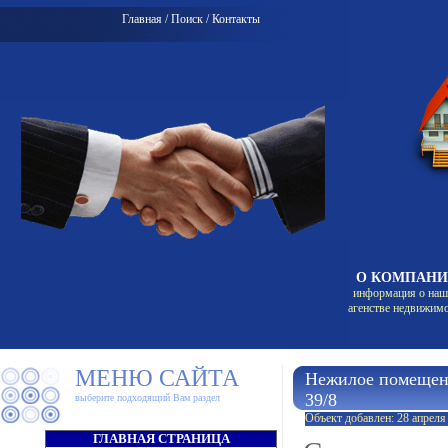
Главная
/
Поиск
/
Контакты
О КОМПАН
информация о на
агенстве недвижим
МЕНЮ САЙТА
Нежилое помещени
39/8
выберите подходящий Вам раздел
Объект добавлен: 28 апреля
ГЛАВНАЯ СТРАНИЦА