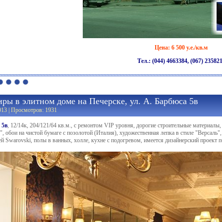
Цена: 6 500 у.е./кв.м
Тел.: (044) 4663384, (067) 23582
ры в элитном доме на Печерске, ул. А. Барбюса 5в
013 | Просмотров: 1931
 5в
, 12/14к, 204/121/64 кв.м., с ремонтом VIP уровня, дорогие строительные материалы,
, обои на чистой бумаге с позолотой (Италия), художественная лепка в стиле "Версаль",
ей Swarovski, полы в ванных, холле, кухне с подогревом, имеется дизайнерский проект 