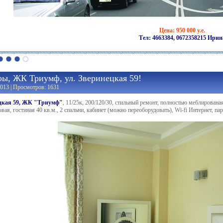
Цена: 950 000 у.е.
Тел: 4663384, 0672358215 Ирин
ры, ЖК Триумф, ул. Зверинецкая 59!
013 | Просмотров: 1631
ецкая 59, ЖК "Триумф"
, 11/25к, 200/120/30, стильный ремонт, полностью меблирована
вая, гостиная 40 кв.м., 2 спальни, кабинет (можно переоборудовать), Wi-fi Интернет, п