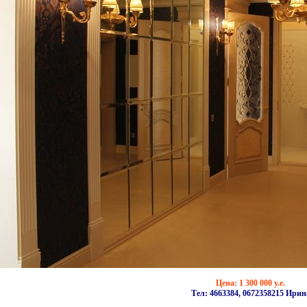
Цена: 1 300 000 у.е.
Тел: 4663384, 0672358215 Ирин