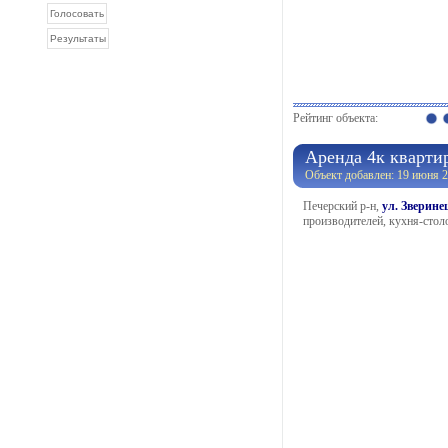
Рейтинг объекта:
Аренда 4к кварти
Объект добавлен: 19 июня 2
Печерский р-н,
ул. Зверин
производителей, кухня-столо