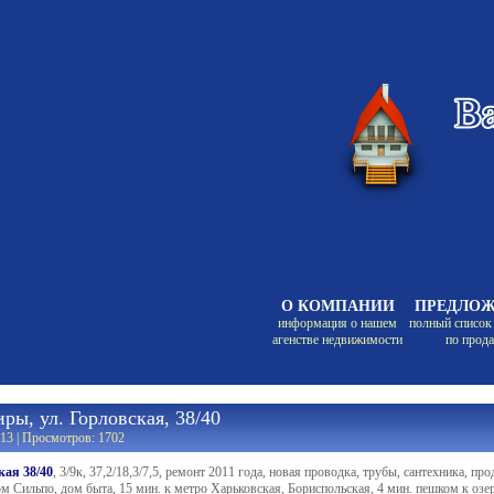
О КОМПАНИИ
ПРЕДЛО
информация о нашем
полный список
агенстве недвижимости
по прод
ры, ул. Горловская, 38/40
13 | Просмотров: 1702
кая 38/40
, 3/9к, 37,2/18,3/7,5, ремонт 2011 года, новая проводка, трубы, сантехника, пр
м Сильпо, дом быта, 15 мин. к метро Харьковская, Бориспольская, 4 мин. пешком к озер