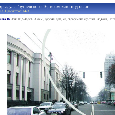
иры, ул. Грушевского 16, возможно под офис
13 | Просмотров: 1423
кого 16
, 3/4к, 83,5/46,5/17,3 кв.м., царский дом, х/с, евроремонт, с/у совм., лоджия, 