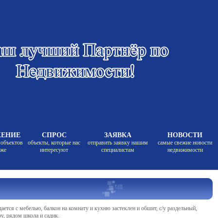
ЖЕНИЕ
СПРОС
ЗАЯВКА
НОВОСТИ
 объектов
объекты, которые нас
отправить заявку нашим
самые свежие новости
аже
интересуют
специалистам
недвижимости
одается с мебелью, балкон на комнату и кухню застеклен и обшит, с/у раздельный,
у, рядом школа и садик.