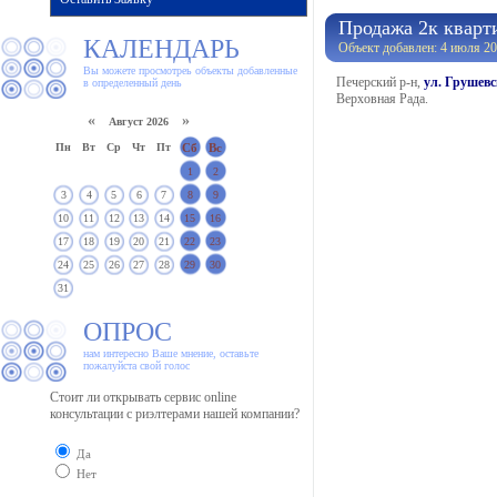
Продажа 2к кварт
КАЛЕНДАРЬ
Объект добавлен: 4 июля 20
Вы можете просмотреь объекты добавленные
Печерский р-н,
ул. Грушевс
в определенный день
Верховная Рада.
«
»
Август 2026
Пн
Вт
Ср
Чт
Пт
Сб
Вс
1
2
3
4
5
6
7
8
9
10
11
12
13
14
15
16
17
18
19
20
21
22
23
24
25
26
27
28
29
30
31
ОПРОС
нам интересно Ваше мнение, оставьте
пожалуйста свой голос
Стоит ли открывать сервис online
консультации с риэлтерами нашей компании?
Да
Нет