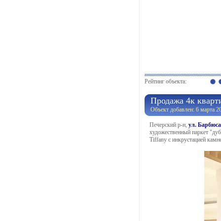
Рейтинг объекта:
Продажа 4к кварти
Объект добавлен: 6 марта 2
Печерский р-н,
ул. Барбюса
художественный паркет "дуб"
Tiffany с инкрустацией камн