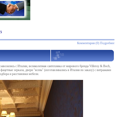
15
Комментарии (0)
Подробнее
 завозились с Италии, великолепная сантехника от мирового бренда Villeroy & Boch,
 фацетные зеркала, двери "ясень" (изготавливались в Италии по заказу) с витражами
подбора и расстановки мебели.