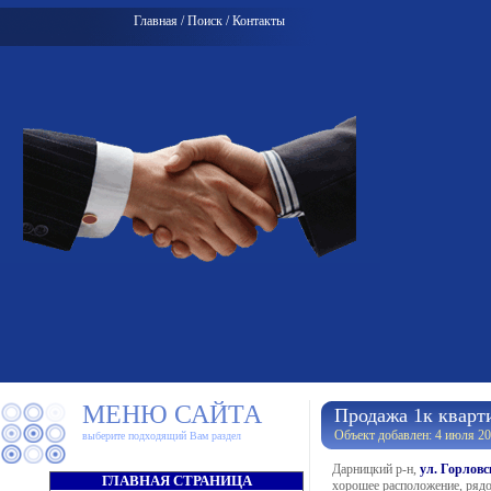
Главная
/
Поиск
/
Контакты
МЕНЮ САЙТА
Продажа 1к кварти
Объект добавлен: 4 июля 20
выберите подходящий Вам раздел
Дарницкий р-н,
ул. Горловс
ГЛАВНАЯ СТРАНИЦА
хорошее расположение, рядо