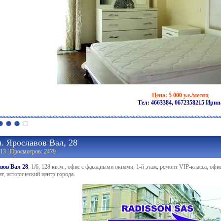
Цена: 5 000 у.е./месяц
Тел: 4663384, 0672358215 Ирин
. Ярославов Вал, 28
13 | Просмотров: 2479
вов Вал 28
, 1/6, 128 кв.м., офис с фасадными окнами, 1-й этаж, ремонт VIP-класса, оф
т, исторический центр города.