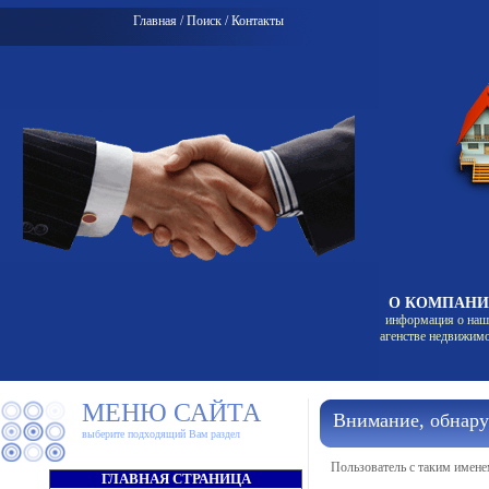
Главная
/
Поиск
/
Контакты
О КОМПАН
информация о на
агенстве недвижим
МЕНЮ САЙТА
Внимание, обнар
выберите подходящий Вам раздел
Пользователь с таким имене
ГЛАВНАЯ СТРАНИЦА