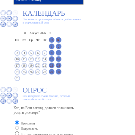
КАЛЕНДАРЬ
Вы можете просмотреь объекты добавленные
в определенный день
«
»
Август 2026
Пн
Вт
Ср
Чт
Пт
Сб
Вс
1
2
3
4
5
6
7
8
9
10
11
12
13
14
15
16
17
18
19
20
21
22
23
24
25
26
27
28
29
30
31
ОПРОС
нам интересно Ваше мнение, оставьте
пожалуйста свой голос
Кто, на Ваш взгляд, должен оплачивать
услуги риэлтора?
Продавец
Покупатель
Тот, кто заказывает услуги риэлтора